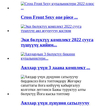
Cross Front Sexy one piece ...
Эки бөлүктүү комплект 2022 сууга
түшүүчү кийим...
Аялдар үчүн 3 даана комплект ...
Аялдар үчүн дүңүнөн сатылуучу