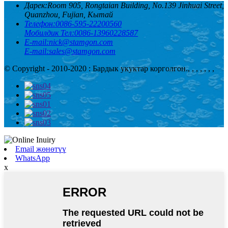
Дарек:
Room 905, Rongtaian Building, No.139 Jinhuai Street,
Quanzhou, Fujian, Кытай
Телефон:
0086-595-22200560
Мобилдик Тел:
0086-13960228587
E-mail:
nick@stamgon.com
E-mail:
sales@stamgon.com
© Copyright - 2010-2020 : Бардык укуктар корголгон.
, , , , , , ,
Email жөнөтүү
WhatsApp
x