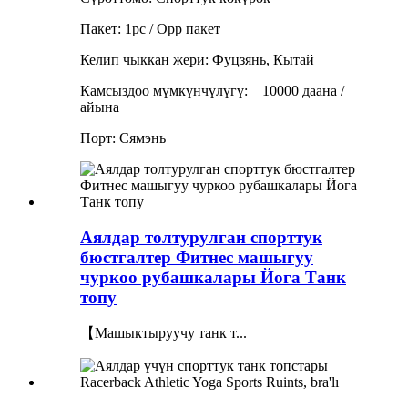
Пакет: 1pc / Opp пакет
Келип чыккан жери: Фуцзянь, Кытай
Камсыздоо мүмкүнчүлүгү:
10000 даана /
айына
Порт: Сямэнь
Аялдар толтурулган спорттук
бюстгалтер Фитнес машыгуу
чуркоо рубашкалары Йога Танк
топу
【Машыктыруучу танк т...