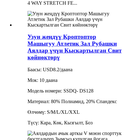
4 WAY STRETCH FE...
Узун жеңдүү Кроптоптор
Машыгуу Атлетик Зал Рубашки
Аялдар үчүн Кыскартылган Свит
көйнөктөрү
Баасы: USD8.2/даана
Мок: 10 даана
Модель номери: SSDQ- DS128
Материал: 80% Полиамид, 20% Спандекс
Өлчөмү: S/M/L/XL/XXL
Түсү: Кара, Көк, Кызгылт, Боз