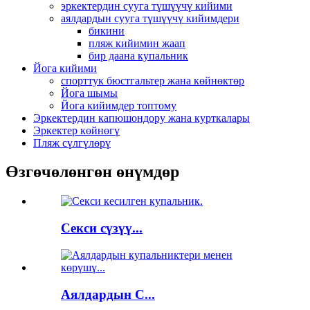
эркектердин сууга түшүүчү кийими
аялдардын сууга түшүүчү кийимдери
бикини
пляж кийимин жаап
бир даана купальник
Йога кийими
спорттук бюстгальтер жана көйнөктөр
Йога шымы
Йога кийимдер топтому
Эркектердин капюшондору жана курткалары
Эркектер көйнөгү
Пляж сүлгүлөрү
Өзгөчөлөнгөн өнүмдөр
Секси сүзүү...
Аялдардын С...