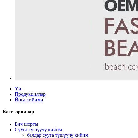
Үй
Продукциялар
Йога кийими
Категориялар
Бич шорты
Сууга түшүүчү кийим
балдар сууга түшүүчү кийим