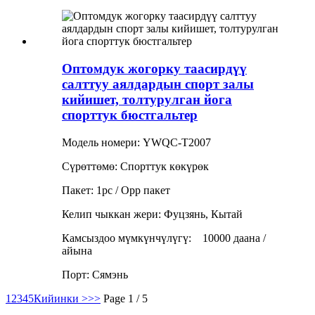
Оптомдук жогорку таасирдүү
салттуу аялдардын спорт залы
кийишет, толтурулган йога
спорттук бюстгальтер
Модель номери: YWQC-T2007
Сүрөттөмө: Спорттук көкүрөк
Пакет: 1pc / Opp пакет
Келип чыккан жери: Фуцзянь, Кытай
Камсыздоо мүмкүнчүлүгү:
10000 даана /
айына
Порт: Сямэнь
1
2
3
4
5
Кийинки >
>>
Page 1 / 5