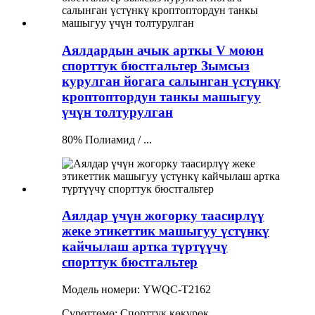
Аялдардын ачык арткы V моюн
спорттук бюстгальтер Зымсыз
курулган йогага салынган үстүнкү
кроптоптордун танкы машыгуу
үчүн толтурулган
80% Полиамид / ...
Аялдар үчүн жогорку таасирлүү
жеке этикеттик машыгуу үстүнкү
кайчылаш артка түртүүчү
спорттук бюстгальтер
Модель номери: YWQC-T2162
Сүрөттөмө: Спорттук көкүрөк