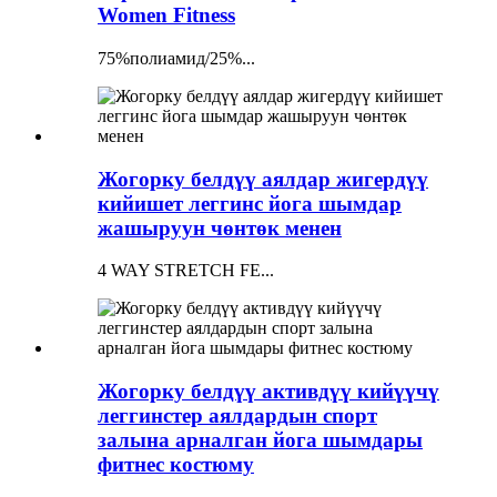
Women Fitness
75%полиамид/25%...
Жогорку белдүү аялдар жигердүү
кийишет леггинс йога шымдар
жашыруун чөнтөк менен
4 WAY STRETCH FE...
Жогорку белдүү активдүү кийүүчү
леггинстер аялдардын спорт
залына арналган йога шымдары
фитнес костюму