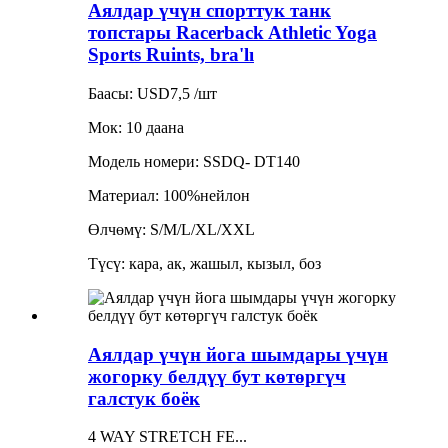
Аялдар үчүн спорттук танк
топстары Racerback Athletic Yoga
Sports Ruints, bra'lı
Баасы: USD7,5 /шт
Мок: 10 даана
Модель номери: SSDQ- DT140
Материал: 100%нейлон
Өлчөмү: S/M/L/XL/XXL
Түсү: кара, ак, жашыл, кызыл, боз
Аялдар үчүн йога шымдары үчүн
жогорку белдүү бут көтөргүч
галстук боёк
4 WAY STRETCH FE...