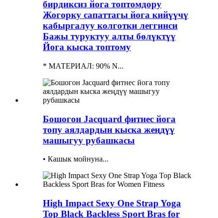
бирдиксиз йога топтомдору
Жогорку сапаттагы йога кийүүчү
кабыргалуу колготки леггинси
Бажы туруктуу алты бөлүктүү
Йога кыска топтому
* МАТЕРИАЛ: 90% N...
Бошогон Jacquard фитнес йога
топу аялдардын кыска жеңдүү
машыгуу рубашкасы
• Кашык мойнуна...
High Impact Sexy One Strap Yoga
Top Black Backless Sport Bras for