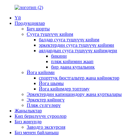
Үй
Продукциялар
Бич шорты
Сууга түшүүчү кийим
балдар сууга түшүүчү кийим
эркектердин сууга түшүүчү кийими
аялдардын сууга түшүүчү кийимдери
бикини
пляж кийимин жаап
бир даана купальник
Йога кийими
спорттук бюстгальтер жана көйнөктөр
Йога шымы
Йога кийимдер топтому
Эркектердин капюшондору жана курткалары
Эркектер көйнөгү
Пляж сүлгүлөрү
Жаңылыктар
Көп берилүүчү суроолор
Биз жөнүндө
Заводго экскурсия
Биз менен байланыш