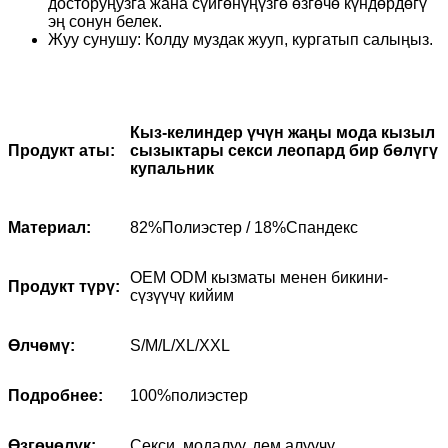
досторуңузга жана сүйгөнүңүзгө өзгөчө күндөрдөгү
эң сонун белек.
Жуу сунушу: Колду муздак жууп, кургатып салыңыз.
Кыз-келиндер үчүн жаңы мода кызыл
сызыктары секси леопард бир бөлүгү
Продукт аты:
купальник
Материал:
82%Полиэстер / 18%Спандекс
OEM ODM кызматы менен бикини-
Продукт түрү:
сүзүүчү кийим
Өлчөмү:
S/M/L/XL/XXL
Подробнее:
100%полиэстер
Өзгөчөлүк:
Секси, модалуу, дем алуучу,