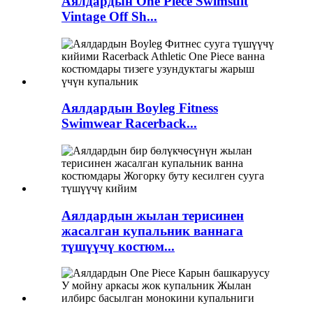
Аялдардын One Piece Swimsuit
Vintage Off Sh...
Аялдардын Boyleg Fitness
Swimwear Racerback...
Аялдардын жылан терисинен
жасалган купальник ваннага
түшүүчү костюм...