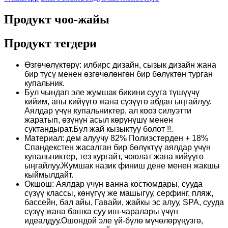
Продукт чоо-жайы
Продукт тегдери
Өзгөчөлүктөрү: илбирс дизайн, сызык дизайн жана
бир түсү менен өзгөчөлөнгөн бир бөлүктөн турган
купальник.
Бул чындап эле жумшак бикини сууга түшүүчү
кийим, аны кийүүгө жана сүзүүгө абдан ыңгайлуу.
Аялдар үчүн купальниктер, ал кооз силуэтти
жаратып, өзүнүн асыл көрүнүшү менен
суктандырат.Бул жай кызыктуу болот !!.
Материал: дем алуучу 82% Полиэстерден + 18%
Спандекстен жасалган бир бөлүктүү аялдар үчүн
купальниктер, тез кургайт, чоюлат жана кийүүгө
ыңгайлуу.Жумшак назик финиш дене менен жакшы
кыймылдайт.
Окшош: Аялдар үчүн ванна костюмдары, сууда
сүзүү классы, көнүгүү же машыгуу, серфинг, пляж,
бассейн, бал айы, Гавайи, жайкы эс алуу, SPA, сууда
сүзүү жана башка суу иш-чаралары үчүн
идеалдуу.Ошондой эле үй-бүлө мүчөлөрүңүзгө,