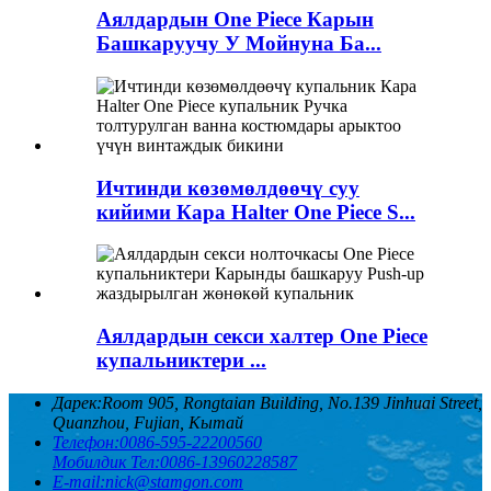
Аялдардын One Piece Карын
Башкаруучу У Мойнуна Ба...
Ичтинди көзөмөлдөөчү суу
кийими Кара Halter One Piece S...
Аялдардын секси халтер One Piece
купальниктери ...
Дарек:
Room 905, Rongtaian Building, No.139 Jinhuai Street,
Quanzhou, Fujian, Кытай
Телефон:
0086-595-22200560
Мобилдик Тел:
0086-13960228587
E-mail:
nick@stamgon.com