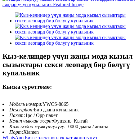
Кыз-келиндер үчүн жаңы мода кызыл
сызыктары секси леопард бир бөлүгү
купальник
Кыска сүрөттөмө:
Модель номери:
YWCS-8865
Description:
Бир даана купальник
Пакет:
1pc / Opp пакет
Келип чыккан жери:
Фуцзянь, Кытай
Камсыздоо мүмкүнчүлүгү:
10000 даана / айына
Порт:
Xiamen
WhatsApp
Бизге электрондук кат жөнөтүңүз