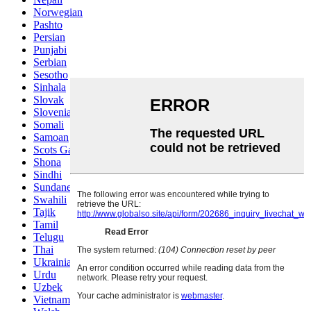
Norwegian
Pashto
Persian
Punjabi
Serbian
Sesotho
Sinhala
Slovak
Slovenian
Somali
Samoan
Scots Gaelic
Shona
Sindhi
Sundanese
Swahili
Tajik
Tamil
Telugu
Thai
Ukrainian
Urdu
Uzbek
Vietnamese