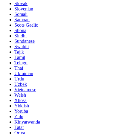
Slovak
Slovenian
Somali
Samoan
Scots Gaelic
Shona
Sindhi
Sundanese
Swahili
Tajik
Tamil
Telugu
Thai
Ukrainian
Urdu
Uzbek
Vietnamese
Welsh
Xhosa
Yiddish
Yoruba
Zulu
Kinyarwanda
Tatar
Oriya