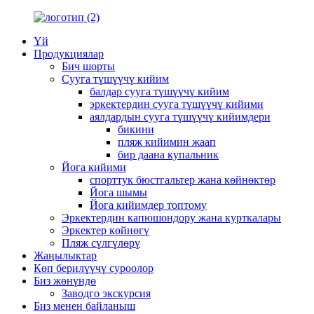
Үй
Продукциялар
Бич шорты
Сууга түшүүчү кийим
балдар сууга түшүүчү кийим
эркектердин сууга түшүүчү кийими
аялдардын сууга түшүүчү кийимдери
бикини
пляж кийимин жаап
бир даана купальник
Йога кийими
спорттук бюстгальтер жана көйнөктөр
Йога шымы
Йога кийимдер топтому
Эркектердин капюшондору жана курткалары
Эркектер көйнөгү
Пляж сүлгүлөрү
Жаңылыктар
Көп берилүүчү суроолор
Биз жөнүндө
Заводго экскурсия
Биз менен байланыш