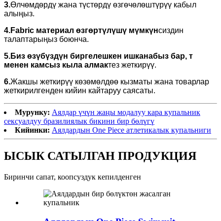
3.
Өлчөмдөрдү жана түстөрдү өзгөчөлөштүрүү кабыл
алыңыз.
4.Fabric материал өзгөртүлүшү мүмкүн
сиздин
талаптарыңыз боюнча.
5.Биз өзүбүздүн биргелешкен ишканабыз бар, т
менен камсыз кыла алмак
тез жеткирүү.
6.
Жакшы жеткирүү көзөмөлдөө кызматы жана товарлар
жеткирилгенден кийин кайтаруу саясаты.
Мурунку:
Аялдар үчүн жаңы модалуу кара купальник
сексуалдуу бразилиялык бикини бир бөлүгү
Кийинки:
Аялдардын One Piece атлетикалык купальниги
ЫСЫК САТЫЛГАН ПРОДУКЦИЯ
Биринчи сапат, коопсуздук кепилденген