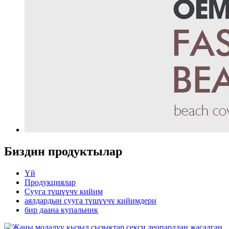
Биздин продуктылар
Үй
Продукциялар
Сууга түшүүчү кийим
аялдардын сууга түшүүчү кийимдери
бир даана купальник