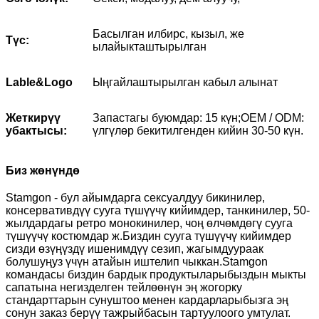
Басылган илбирс, кызыл, же
Түс:
ылайыкташтырылган
Lable&Logo
Ыңгайлаштырылган кабыл алынат
Жеткирүү
Запастагы буюмдар: 15 күн;OEM / ODM:
убактысы:
үлгүлөр бекитилгенден кийин 30-50 күн.
Биз жөнүндө
Stamgon - бул айымдарга сексуалдуу бикинилер,
консервативдүү сууга түшүүчү кийимдер, танкинилер, 50-
жылдардагы ретро монокинилер, чоң өлчөмдөгү сууга
түшүүчү костюмдар ж.Биздин сууга түшүүчү кийимдер
сизди өзүңүздү ишенимдүү сезип, жагымдуураак
болушуңуз үчүн атайын иштелип чыккан.Stamgon
командасы биздин бардык продуктыларыбыздын мыкты
сапатына негизделген тейлөөнүн эң жогорку
стандарттарын сунуштоо менен кардарларыбызга эң
сонун заказ берүү тажрыйбасын тартуулоого умтулат.