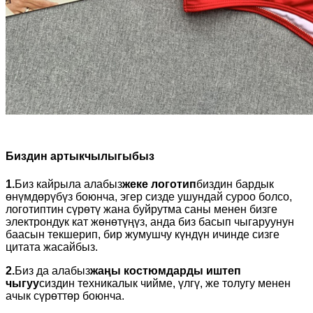
Биздин артыкчылыгыбыз
1.
Биз кайрыла алабыз
жеке логотип
биздин бардык
өнүмдөрүбүз боюнча, эгер сизде ушундай суроо болсо,
логотиптин сүрөтү жана буйрутма саны менен бизге
электрондук кат жөнөтүңүз, анда биз басып чыгаруунун
баасын текшерип, бир жумушчу күндүн ичинде сизге
цитата жасайбыз.
2.
Биз да алабыз
жаңы костюмдарды иштеп
чыгуу
сиздин техникалык чийме, үлгү, же толугу менен
ачык сүрөттөр боюнча.