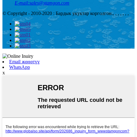
E-mail:
sales@stamgon.com
© Copyright - 2010-2020 : Бардык укуктар корголгон.
, , , , , , ,
Email жөнөтүү
WhatsApp
x